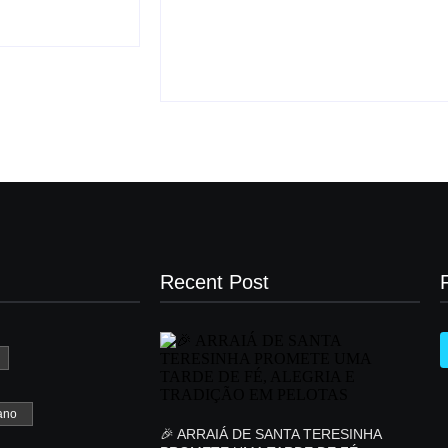
By
Agenciaao2@gmail.com
-
07/04/2026
Recent Post
ano
🎉 ARRAIÁ DE SANTA TERESINHA