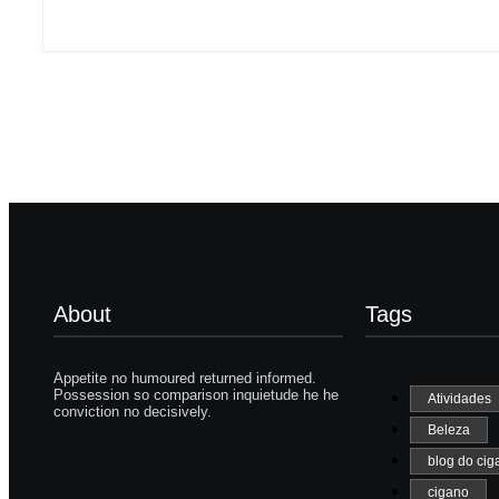
-
26/05/2026
About
Tags
Appetite no humoured returned informed.
Possession so comparison inquietude he he
Atividades
conviction no decisively.
Beleza
blog do cig
cigano