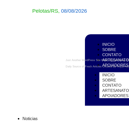
Pelotas/RS,
08/08/2026
INICIO
SOBRE
CONTATO
ARTESANAT
Just Another WordPress Site
Fresh Articles Every 
APOIADORES
Daily Source of Fresh Articles
Created By Royal Ad
INICIO
SOBRE
CONTATO
ARTESANAT
APOIADORES
Noticias