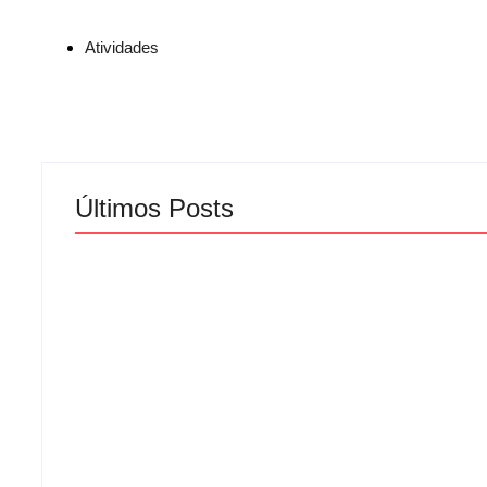
Atividades
Últimos Posts
🎉 ARRAIÁ DE SANTA TERESINHA PROM
TARDE DE FÉ, ALEGRIA E TRADIÇÃO EM
By
Nevton Pierri
-
01/07/2026
CAFÉ E BINGO INTEGRAÇÃO ENTRE OS
CLUBS DE PELOTAS NORTE E TRÊS VE
By
Nevton Pierri