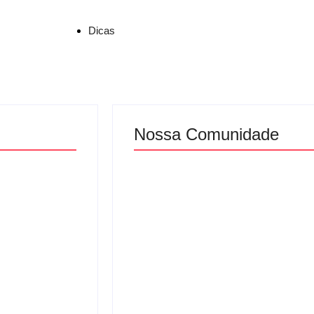
Dicas
Nossa Comunidade
ETE UMA
ZELADORIA NO ENTORNO 
 PELOTAS
OSVALDO CRUZ E PLANTA
NA AV. SÃO JORGE.
By
Agenciaao2@gmail.com
-
14/04/2026
 ROTARYS
NDAS
GOVERNO E CIDADANIA E
NA SANGA DAS TRÊS VEND
COMUNIDADE CONTRA A 