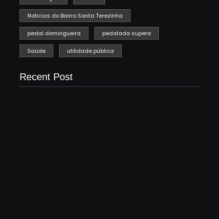
Noticias do Bairro Santa Terezinha
pedal domingueira
pedalada supera
Saúde
utilidade pública
Recent Post
🎉 ARRAIÁ DE SANTA TERESINHA PROMETE
UMA TARDE DE FÉ, ALEGRIA E TRADIÇÃO EM