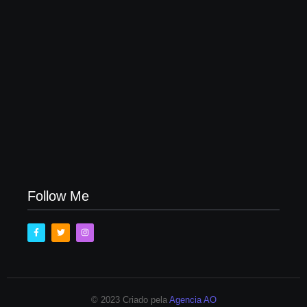
ZELADORIA NO ENTORNO DA ESCOLA
MUNICIPAL OSVALDO CRUZ E PLANTAÇÕES
DE MAIS FLORES NA AV. SÃO JORGE.
14/04/2026
Follow Me
© 2023 Criado pela
Agencia AO