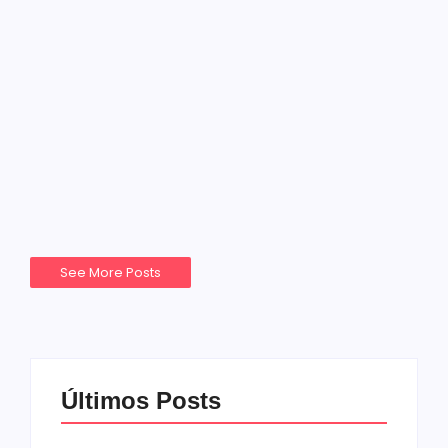
Comunidade
Notícias
Três Vendas
CAMPANHA DO BRINQUEDO
SOLIDÁRIO DO 5° BPChq
17/10/2025
-
agenciaao2@gmail.com
No Comments
5º BPChq realiza ação cívico social em parceria
com as lobas do E.C. Pelotas
Read More
See More Posts
Últimos Posts