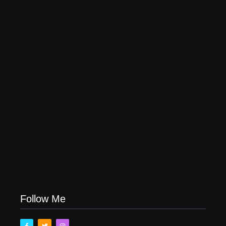
26/05/2026
ZELADORIA NO ENTORNO DA ESCOLA
MUNICIPAL OSVALDO CRUZ E PLANTAÇÕES
DE MAIS FLORES NA AV. SÃO JORGE.
14/04/2026
Follow Me