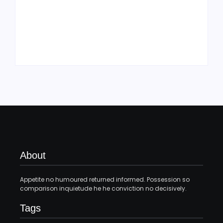
ESCOLA MUNICIPAL
FAXINÃO NA SANGA
OSVALDO CRUZ E
DAS TRÊS VENDAS
PLANTAÇÕES DE
MOBILIZA
MAIS FLORES NA AV.
COMUNIDADE
SÃO JORGE.
CONTRA A DENGUE
By
Agenciaao2@gmail.com
By
Agenciaao2@gmail.com
About
Appetite no humoured returned informed. Possession so
comparison inquietude he he conviction no decisively.
Tags