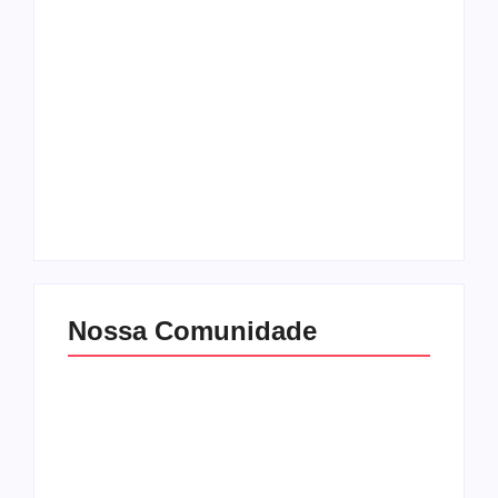
🎉 ARRAIÁ DE
SANTA TERESINHA
PROMETE UMA
CAFÉ E BINGO
TARDE DE FÉ,
INTEGRAÇÃO ENTRE
ALEGRIA E
OS ROTARYS CLUBS
TRADIÇÃO EM
DE PELOTAS NORTE
PELOTAS
E TRÊS VENDAS
By
Nevton Pierri
By
Nevton Pierri
Nossa Comunidade
GOVERNO E
ZELADORIA NO
CIDADANIA EM
ENTORNO DA
MOVIMENTO: