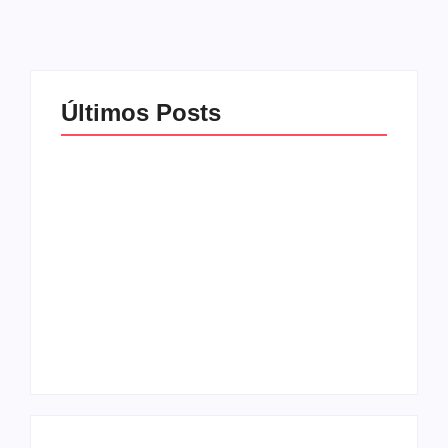
Últimos Posts
🎉 ARRAIÁ DE
SANTA TERESINHA
PROMETE UMA
CAFÉ E BINGO
TARDE DE FÉ,
INTEGRAÇÃO ENTRE
ALEGRIA E
OS ROTARYS CLUBS
TRADIÇÃO EM
DE PELOTAS NORTE
PELOTAS
E TRÊS VENDAS
By
Nevton Pierri
By
Nevton Pierri