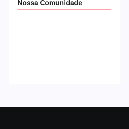
Nossa Comunidade
GOVERNO E
ZELADORIA NO
CIDADANIA EM
ENTORNO DA
MOVIMENTO:
ESCOLA MUNICIPAL
FAXINÃO NA SANGA
OSVALDO CRUZ E
DAS TRÊS VENDAS
PLANTAÇÕES DE
MOBILIZA
MAIS FLORES NA AV.
COMUNIDADE
SÃO JORGE.
CONTRA A DENGUE
By
Agenciaao2@gmail.com
By
Agenciaao2@gmail.com