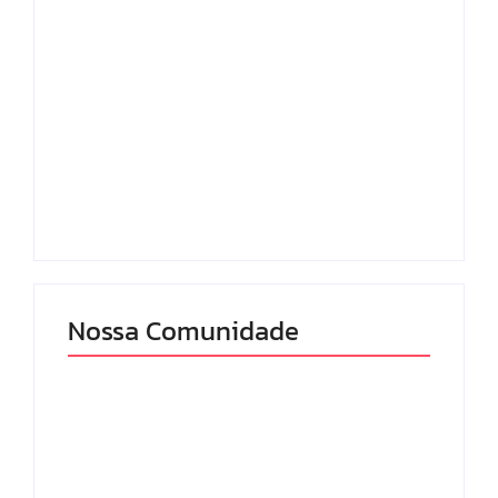
🎉 ARRAIÁ DE
SANTA TERESINHA
PROMETE UMA
CAFÉ E BINGO
TARDE DE FÉ,
INTEGRAÇÃO ENTRE
ALEGRIA E
OS ROTARYS CLUBS
TRADIÇÃO EM
DE PELOTAS NORTE
PELOTAS
E TRÊS VENDAS
By
Nevton Pierri
By
Nevton Pierri
Nossa Comunidade
GOVERNO E
ZELADORIA NO
CIDADANIA EM
ENTORNO DA
MOVIMENTO:
ESCOLA MUNICIPAL
FAXINÃO NA SANGA