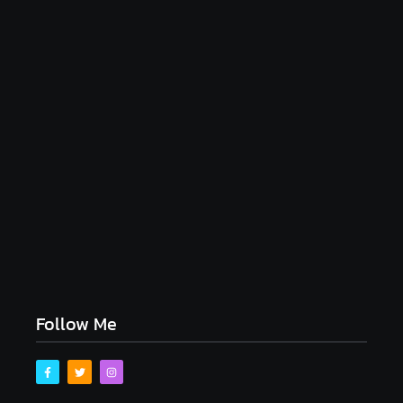
ZELADORIA NO ENTORNO DA ESCOLA MUNICIPAL
OSVALDO CRUZ E PLANTAÇÕES DE MAIS FLORES
NA AV. SÃO JORGE.
14/04/2026
Follow Me