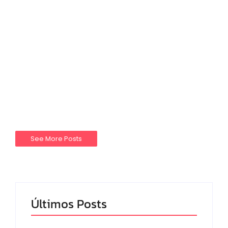
Comunidade
Notícias
Três Vendas
CAMPANHA DO BRINQUEDO
SOLIDÁRIO DO 5° BPChq
17/10/2025
-
agenciaao2@gmail.com
No Comments
5º BPChq realiza ação cívico social em parceria
com as lobas do E.C. Pelotas
Read More
See More Posts
Últimos Posts