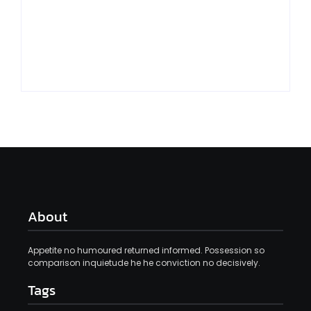
OSVALDO CRUZ E
DAS TRÊS VENDAS
PLANTAÇÕES DE
MOBILIZA
MAIS FLORES NA AV.
COMUNIDADE
SÃO JORGE.
CONTRA A DENGUE
By
By
Agenciaao2@gmail.com
Agenciaao2@gmail.com
About
Appetite no humoured returned informed. Possession so
comparison inquietude he he conviction no decisively.
Tags